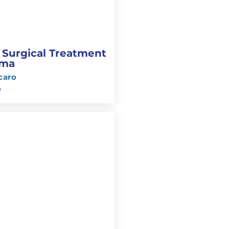
 Surgical Treatment
uma
caro
o