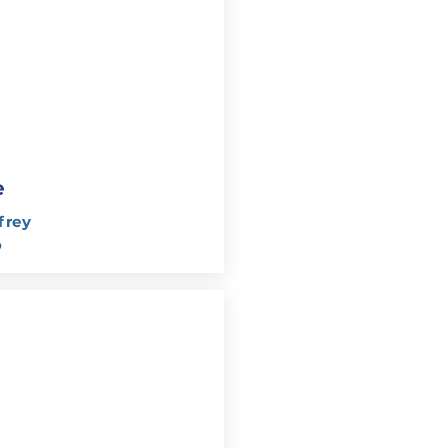
e
frey
o